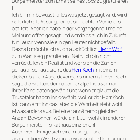
Bürgermeister zum Erhalt seines Jobs zu gratulieren
!
Ich bin mir bewusst, alles was jetzt gesagt wird, wird
natürlich als Aussage eines schlechten Verlierers
betitelt. Aber ich habe in der Vergangenheit meine
Meinung offen gesagt und werde es auch in Zukunft
tun , auch wenn sie einigen Leuten nicht gefällt.
Deshalb möchte ich auch ausdrücklich
Herrn Wolf
zum Wahlsieg gratulieren ! Nein, ich bin nicht
verrückt. Ich bin Realist und wer sich die Zahlen
genau anschaut, sieht, das
Herr Koch
mit einem
dicken ,blauen Auge davongekommen ist. Herr Koch
sagt, die Brotteröder haben lokalpatriotisch nur
ihren Kandidaten gewählt und wenn er glaubt die
Trusetaler haben ihn gewählt, weil er der Herr Koch
ist, dann ehrt ihn das, aber die Wahrheit sieht wohl
etwas anders aus. Bei einer annähernd gleichen
Anzahl Bewohner , würde am 1. Juli wohl ein anderer
Bürgermeister ins Rathaus einziehen!
Auch wenn Einige sich einen ruhigen und
unauffälligen Wahlkampf gewünscht hätten, bin ich