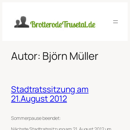
Zum
Inhalt
springen
Autor:
Björn Müller
Stadtratssitzung am
21.August 2012
Sommerpause beendet:
Nächste Stadtratssitzung am 21. August 2012 um