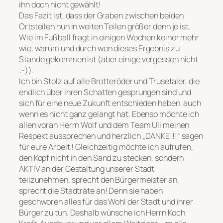
ihn doch nicht gewählt!
Das Fazit ist, dass der Graben zwischen beiden
Ortsteilen nun in weiten Teilen größer denn je ist.
Wie im Fußball fragt in einigen Wochen keiner mehr
wie, warum und durch wen dieses Ergebnis zu
Stande gekommen ist (aber einige vergessen nicht
:-)).
Ich bin Stolz auf alle Brotteröder und Trusetaler, die
endlich über ihren Schatten gesprungen sind und
sich für eine neue Zukunft entschieden haben, auch
wenn es nicht ganz gelangt hat. Ebenso möchte ich
allen voran Herrn Wolf und dem Team Uli meinen
Respekt aussprechen und herzlich „DANKE!!!“ sagen
für eure Arbeit ! Gleichzeitig möchte ich aufrufen,
den Kopf nicht in den Sand zu stecken, sondern
AKTIV an der Gestaltung unserer Stadt
teilzunehmen, sprecht den Bürgermeister an,
sprecht die Stadträte an! Denn sie haben
geschworen alles für das Wohl der Stadt und ihrer
Bürger zu tun. Deshalb wünsche ich Herrn Koch