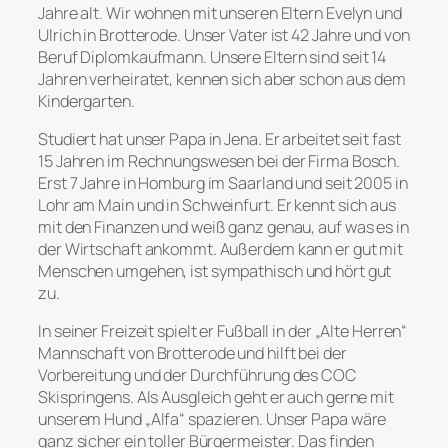
Jahre alt. Wir wohnen mit unseren Eltern Evelyn und
Ulrich in Brotterode. Unser Vater ist 42 Jahre und von
Beruf Diplomkaufmann. Unsere Eltern sind seit 14
Jahren verheiratet, kennen sich aber schon aus dem
Kindergarten.
Studiert hat unser Papa in Jena. Er arbeitet seit fast
15 Jahren im Rechnungswesen bei der Firma Bosch.
Erst 7 Jahre in Homburg im Saarland und seit 2005 in
Lohr am Main und in Schweinfurt. Er kennt sich aus
mit den Finanzen und weiß ganz genau, auf was es in
der Wirtschaft ankommt. Außerdem kann er gut mit
Menschen umgehen, ist sympathisch und hört gut
zu.
In seiner Freizeit spielt er Fußball in der „Alte Herren“
Mannschaft von Brotterode und hilft bei der
Vorbereitung und der Durchführung des COC
Skispringens. Als Ausgleich geht er auch gerne mit
unserem Hund „Alfa“ spazieren. Unser Papa wäre
ganz sicher ein toller Bürgermeister. Das finden