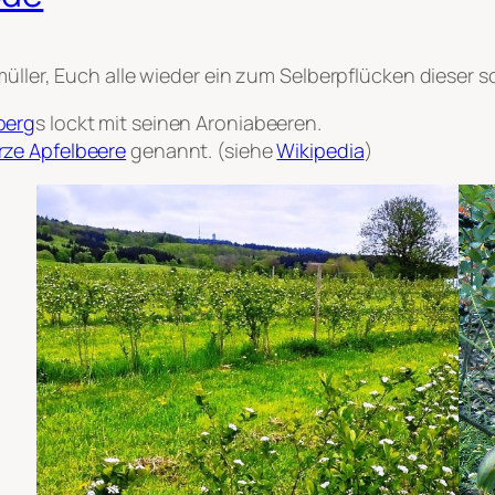
nmüller, Euch alle wieder ein zum Selberpflücken diese
berg
s lockt mit seinen Aroniabeeren.
ze Apfelbeere
genannt. (siehe
Wikipedia
)