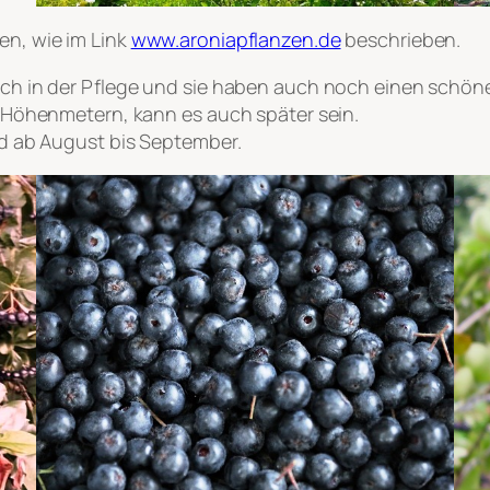
en, wie im Link
www.aroniapflanzen.de
beschrieben.
fach in der Pflege und sie haben auch noch einen schön
30 Höhenmetern, kann es auch später sein.
ind ab August bis September.