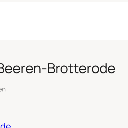
Beeren-Brotterode
en
ode