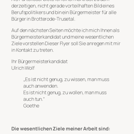
derzeitigen, nicht gerade vorteilhaften Bild eines
Berufspolitikers und bin ein Bürgermeister für alle
Bürger in Brotterode-Trusetal.
Auf den nächsten Seiten möchte ich mich Ihnen als
Bürgermeisterkandidat und meine wesentlichen
Ziele vorstellen Dieser Flyer soll Sie anregen mit mir
in Kontakt zu treten.
Ihr Bürgermeisterkandidat
Ulrich Wolf
„Es ist nicht genug, zu wissen, man muss
auch anwenden.
Es ist nicht genug, zu wollen, man muss
auch tun.“
Goethe
Die wesentlichen Ziele meiner Arbeit sind: