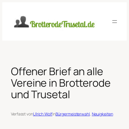
Zum
Inhalt
springen
Offener Brief an alle
Vereine in Brotterode
und Trusetal
Verfasst von
Ulrich Wolf
in
Bürgermeisterwahl
, 
Neuigkeiten